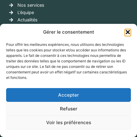
Nos services
L’équipe
Actualités
Contact
Gérer le consentement
Contactez nous
Pour offrir les meilleures expériences, nous utilisons des technologies
telles que les cookies pour stocker et/ou accéder aux informations des
info@corporatemobilities.com
appareils. Le fait de consentir à ces technologies nous permettra de
06 76 05 33 38
traiter des données telles que le comportement de navigation ou les ID
57 rue d'Amsterdam 75008 Paris
uniques sur ce site. Le fait de ne pas consentir ou de retirer son
consentement peut avoir un effet négatif sur certaines caractéristiques
et fonctions.
Accepter
Refuser
Copyright © 2026 | Corporate mobilites |
Mentions légales
Voir les préférences