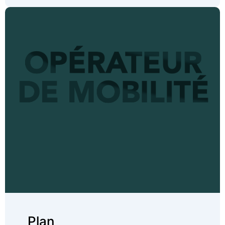
Plan de mobilité
Diagnostic sur la mobilité du quotidien dans le
cadre du prochain déménagement du Siège
Social
Recommandations et plan d’actions (600
collaborateurs sur 35 sites en france)
Plan