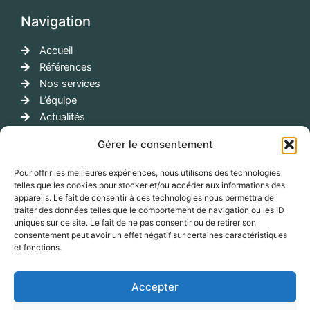
Navigation
Accueil
Références
Nos services
L’équipe
Actualités
Contact
Gérer le consentement
Contactez nous
Pour offrir les meilleures expériences, nous utilisons des technologies
telles que les cookies pour stocker et/ou accéder aux informations des
info@corporatemobilities.com
appareils. Le fait de consentir à ces technologies nous permettra de
06 76 05 33 38
traiter des données telles que le comportement de navigation ou les ID
57 rue d'Amsterdam 75008 Paris
uniques sur ce site. Le fait de ne pas consentir ou de retirer son
consentement peut avoir un effet négatif sur certaines caractéristiques
et fonctions.
Accepter